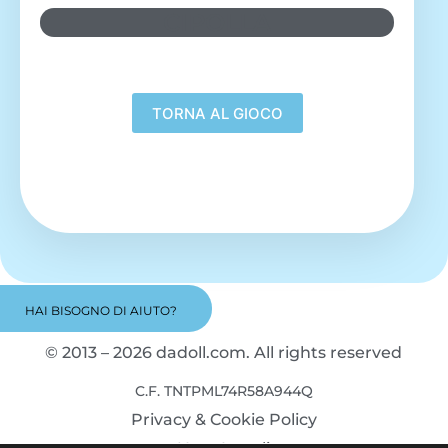
CIPOLLA
HAI BISOGNO DI AIUTO?
© 2013 – 2026 dadoll.com. All rights reserved
C.F. TNTPML74R58A944Q
Privacy & Cookie Policy