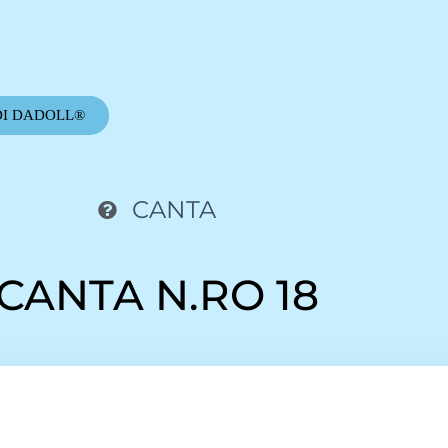
DI DADOLL®
CANTA
CANTA N.RO 18