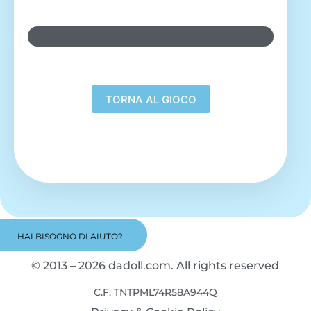
COCOMERO
HAI BISOGNO DI AIUTO?
© 2013 – 2026 dadoll.com. All rights reserved
C.F. TNTPML74R58A944Q