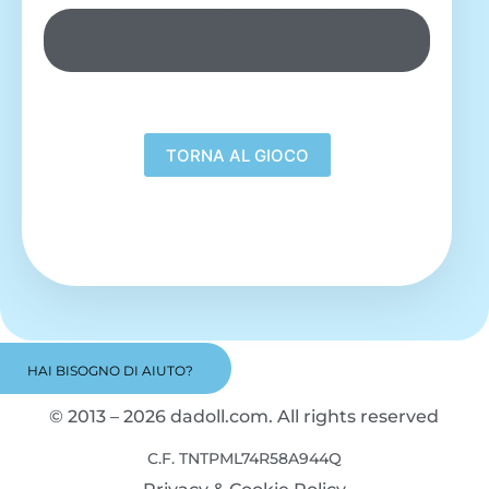
UN OGGETTO COI COLORI:
ROSA, NERO
HAI BISOGNO DI AIUTO?
© 2013 – 2026 dadoll.com. All rights reserved
C.F. TNTPML74R58A944Q