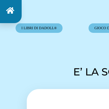
I LIBRI DI DADOLL®
GIOCO 
E’ LA 