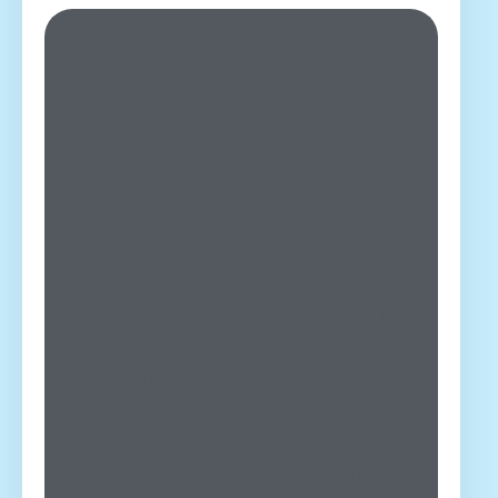
formate due squadre ed
assegnate ad ogni bambino
un numero, fate disporre le
squadre in fila una di fronte
all’altra. Qualcuno, disposto
a metà strada fra una
squadra e l’altra, tiene in
mano davanti a sé un
fazzoletto e chiama un
numero, ad esempio il
numero 2: i numeri 2 di ogni
squadra correranno
velocemente verso di lui,
per prendere il fazzoletto.
Ogni fazzoletto conquistato