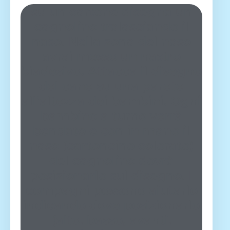
su un cartone disegna un
cagnolino tralasciando il
naso. Nella zona del naso
avrai messo un nastro
biadesivo. Attacca il disegno
del cane su una parete
all’altezza dei bambini. Ogni
bambino a turno verrà
bendato e con in mano il
naso (cartoncino colorato)
del cagnolino dovrà
posizionarlo sul disegno. I
compagni possono aiutarlo
indicando dove posizionarlo
(alto, basso, avanti,