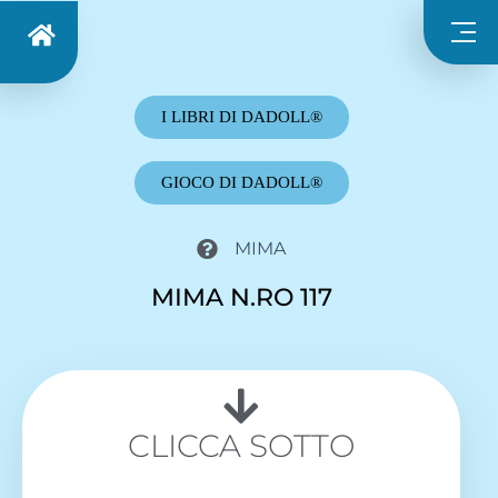
I LIBRI DI DADOLL®
GIOCO DI DADOLL®
MIMA
MIMA N.RO 117
CLICCA SOTTO