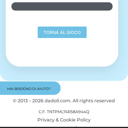
DORMIRE
HAI BISOGNO DI AIUTO?
© 2013 – 2026 dadoll.com. All rights reserved
C.F. TNTPML74R58A944Q
Privacy & Cookie Policy