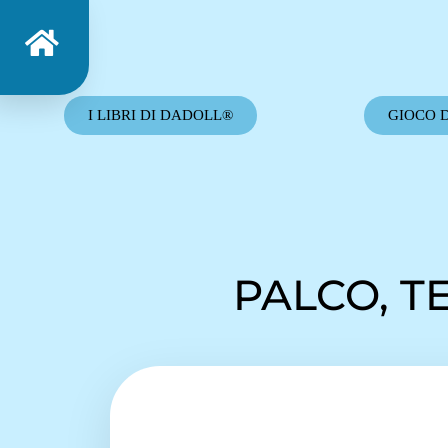
I LIBRI DI DADOLL®
GIOCO 
PALCO, T