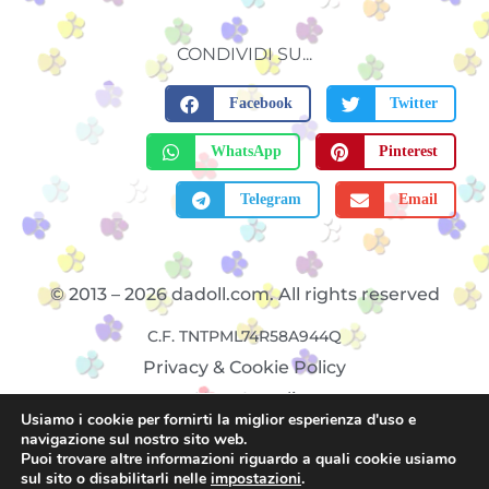
CONDIVIDI SU...
Facebook
Twitter
WhatsApp
Pinterest
Telegram
Email
© 2013 – 2026 dadoll.com. All rights reserved
C.F. TNTPML74R58A944Q
Privacy & Cookie Policy
Note Legali
Usiamo i cookie per fornirti la miglior esperienza d'uso e
navigazione sul nostro sito web.
Puoi trovare altre informazioni riguardo a quali cookie usiamo
sul sito o disabilitarli nelle
impostazioni
.
Credits